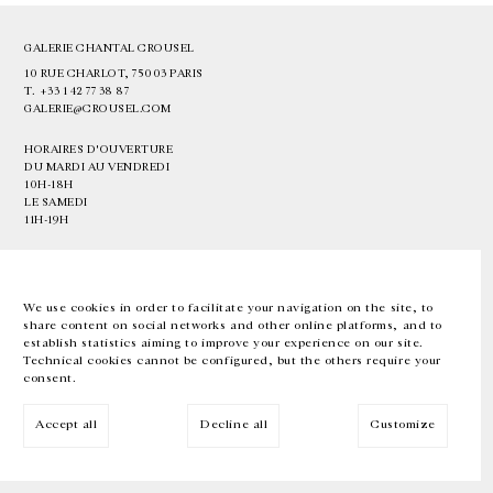
GALERIE CHANTAL CROUSEL
10 RUE CHARLOT, 75003 PARIS
T.
+33 1 42 77 38 87
GALERIE@CROUSEL.COM
HORAIRES D'OUVERTURE
DU MARDI AU VENDREDI
10H-18H
LE SAMEDI
11H-19H
LES ESPACES DE LA GALERIE SERONT FERMÉS À PARTIR DU 23 JUILLET
JUSQU'AU 4 SEPTEMBRE INCLUS
We use cookies in order to facilitate your navigation on the site, to
share content on social networks and other online platforms, and to
Facebook
Instagram
EN
FR
中文
establish statistics aiming to improve your experience on our site.
Technical cookies cannot be configured, but the others require your
consent.
Inscrivez-vous à notre newsletter
Accept all
Decline all
Customize
© Galerie Chantal Crousel 2026
Mentions légales
Cookies