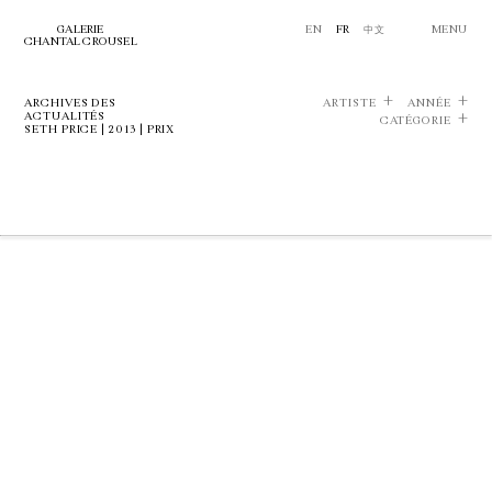
GALERIE
EN
FR
中文
MENU
CHANTAL CROUSEL
ARCHIVES DES
ARTISTE
ANNÉE
ACTUALITÉS
CATÉGORIE
SETH PRICE | 2013 | PRIX