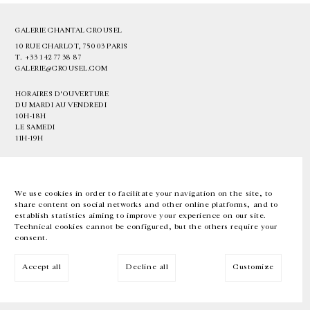
GALERIE CHANTAL CROUSEL
10 RUE CHARLOT, 75003 PARIS
T.
+33 1 42 77 38 87
GALERIE@CROUSEL.COM
HORAIRES D'OUVERTURE
DU MARDI AU VENDREDI
10H-18H
LE SAMEDI
11H-19H
LES ESPACES DE LA GALERIE SERONT FERMÉS À PARTIR DU 23 JUILLET
JUSQU'AU 4 SEPTEMBRE INCLUS
We use cookies in order to facilitate your navigation on the site, to
share content on social networks and other online platforms, and to
Facebook
Instagram
EN
FR
中文
establish statistics aiming to improve your experience on our site.
Technical cookies cannot be configured, but the others require your
consent.
Inscrivez-vous à notre newsletter
Accept all
Decline all
Customize
© Galerie Chantal Crousel 2026
Mentions légales
Cookies