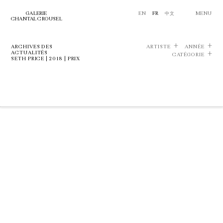
GALERIE
EN
FR
中文
MENU
CHANTAL CROUSEL
ARCHIVES DES
ARTISTE
ANNÉE
ACTUALITÉS
CATÉGORIE
SETH PRICE | 2018 | PRIX