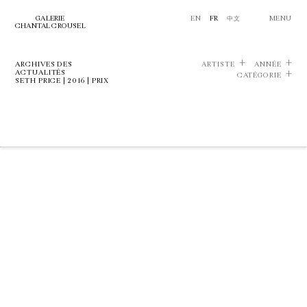
GALERIE
EN
FR
中文
MENU
CHANTAL CROUSEL
ARCHIVES DES
ARTISTE
ANNÉE
ACTUALITÉS
CATÉGORIE
SETH PRICE | 2016 | PRIX