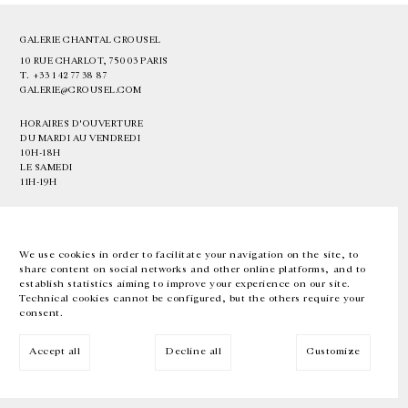
GALERIE CHANTAL CROUSEL
10 RUE CHARLOT, 75003 PARIS
T.
+33 1 42 77 38 87
GALERIE@CROUSEL.COM
HORAIRES D'OUVERTURE
DU MARDI AU VENDREDI
10H-18H
LE SAMEDI
11H-19H
LES ESPACES DE LA GALERIE SERONT FERMÉS À PARTIR DU 23 JUILLET
JUSQU'AU 4 SEPTEMBRE INCLUS
We use cookies in order to facilitate your navigation on the site, to
share content on social networks and other online platforms, and to
Facebook
Instagram
EN
FR
中文
establish statistics aiming to improve your experience on our site.
Technical cookies cannot be configured, but the others require your
consent.
Inscrivez-vous à notre newsletter
Accept all
Decline all
Customize
© Galerie Chantal Crousel 2026
Mentions légales
Cookies