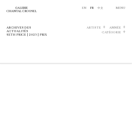
GALERIE
EN
FR
中文
MENU
CHANTAL CROUSEL
ARCHIVES DES
ARTISTE
ANNÉE
ACTUALITÉS
CATÉGORIE
SETH PRICE | 2023 | PRIX