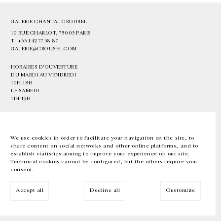
GALERIE CHANTAL CROUSEL
10 RUE CHARLOT, 75003 PARIS
T.
+33 1 42 77 38 87
GALERIE@CROUSEL.COM
HORAIRES D'OUVERTURE
DU MARDI AU VENDREDI
10H-18H
LE SAMEDI
11H-19H
LES ESPACES DE LA GALERIE SERONT FERMÉS À PARTIR DU 23 JUILLET
JUSQU'AU 4 SEPTEMBRE INCLUS
We use cookies in order to facilitate your navigation on the site, to
share content on social networks and other online platforms, and to
Facebook
Instagram
EN
FR
中文
establish statistics aiming to improve your experience on our site.
Technical cookies cannot be configured, but the others require your
consent.
Inscrivez-vous à notre newsletter
Accept all
Decline all
Customize
© Galerie Chantal Crousel 2026
Mentions légales
Cookies