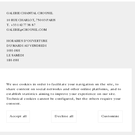
GALERIE CHANTAL CROUSEL
10 RUE CHARLOT, 75003 PARIS
T.
+33 1 42 77 38 87
GALERIE@CROUSEL.COM
HORAIRES D'OUVERTURE
DU MARDI AU VENDREDI
10H-18H
LE SAMEDI
11H-19H
LES ESPACES DE LA GALERIE SERONT FERMÉS À PARTIR DU 23 JUILLET
JUSQU'AU 4 SEPTEMBRE INCLUS
We use cookies in order to facilitate your navigation on the site, to
share content on social networks and other online platforms, and to
Facebook
Instagram
EN
FR
中文
establish statistics aiming to improve your experience on our site.
Technical cookies cannot be configured, but the others require your
consent.
Inscrivez-vous à notre newsletter
Accept all
Decline all
Customize
© Galerie Chantal Crousel 2026
Mentions légales
Cookies