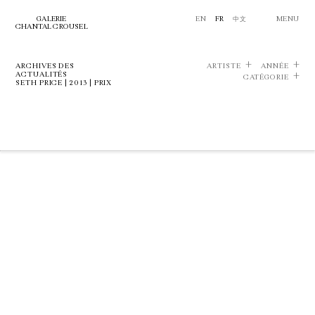
GALERIE
EN
FR
中文
MENU
CHANTAL CROUSEL
ARCHIVES DES
ARTISTE
ANNÉE
ACTUALITÉS
CATÉGORIE
SETH PRICE | 2013 | PRIX