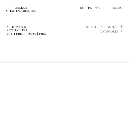
GALERIE
EN
FR
中文
MENU
CHANTAL CROUSEL
ARCHIVES DES
ARTISTE
ANNÉE
ACTUALITÉS
CATÉGORIE
SETH PRICE | 2025 | PRIX