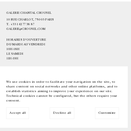
GALERIE CHANTAL CROUSEL
10 RUE CHARLOT, 75003 PARIS
T.
+33 1 42 77 38 87
GALERIE@CROUSEL.COM
HORAIRES D'OUVERTURE
DU MARDI AU VENDREDI
10H-18H
LE SAMEDI
11H-19H
LES ESPACES DE LA GALERIE SERONT FERMÉS À PARTIR DU 23 JUILLET
JUSQU'AU 4 SEPTEMBRE INCLUS
We use cookies in order to facilitate your navigation on the site, to
share content on social networks and other online platforms, and to
Facebook
Instagram
EN
FR
中文
establish statistics aiming to improve your experience on our site.
Technical cookies cannot be configured, but the others require your
consent.
Inscrivez-vous à notre newsletter
Accept all
Decline all
Customize
© Galerie Chantal Crousel 2026
Mentions légales
Cookies