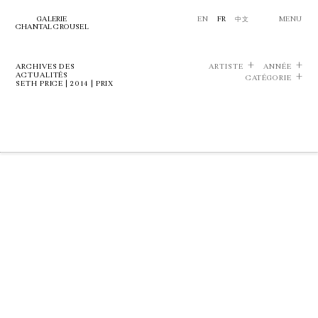
GALERIE
EN
FR
中文
MENU
CHANTAL CROUSEL
ARCHIVES DES
ARTISTE
ANNÉE
ACTUALITÉS
CATÉGORIE
SETH PRICE | 2014 | PRIX