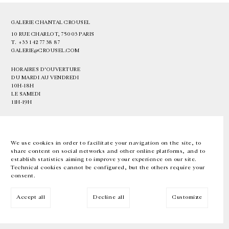
GALERIE CHANTAL CROUSEL
10 RUE CHARLOT, 75003 PARIS
T.
+33 1 42 77 38 87
GALERIE@CROUSEL.COM
HORAIRES D'OUVERTURE
DU MARDI AU VENDREDI
10H-18H
LE SAMEDI
11H-19H
LES ESPACES DE LA GALERIE SERONT FERMÉS À PARTIR DU 23 JUILLET
JUSQU'AU 4 SEPTEMBRE INCLUS
We use cookies in order to facilitate your navigation on the site, to
share content on social networks and other online platforms, and to
Facebook
Instagram
EN
FR
中文
establish statistics aiming to improve your experience on our site.
Technical cookies cannot be configured, but the others require your
consent.
Inscrivez-vous à notre newsletter
Accept all
Decline all
Customize
© Galerie Chantal Crousel 2026
Mentions légales
Cookies