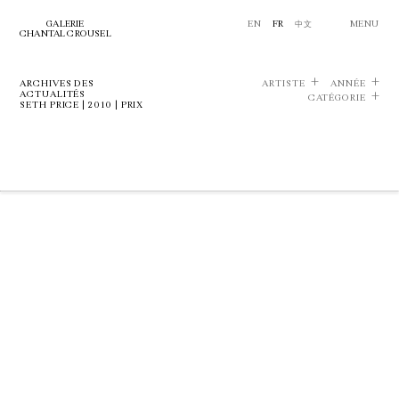
GALERIE
EN
FR
中文
MENU
CHANTAL CROUSEL
ARCHIVES DES
ARTISTE
ANNÉE
ACTUALITÉS
CATÉGORIE
SETH PRICE | 2010 | PRIX