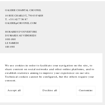
GALERIE CHANTAL CROUSEL
10 RUE CHARLOT, 75003 PARIS
T.
+33 1 42 77 38 87
GALERIE@CROUSEL.COM
HORAIRES D'OUVERTURE
DU MARDI AU VENDREDI
10H-18H
LE SAMEDI
11H-19H
LES ESPACES DE LA GALERIE SERONT FERMÉS À PARTIR DU 23 JUILLET
JUSQU'AU 4 SEPTEMBRE INCLUS
We use cookies in order to facilitate your navigation on the site, to
share content on social networks and other online platforms, and to
Facebook
Instagram
EN
FR
中文
establish statistics aiming to improve your experience on our site.
Technical cookies cannot be configured, but the others require your
consent.
Inscrivez-vous à notre newsletter
Accept all
Decline all
Customize
© Galerie Chantal Crousel 2026
Mentions légales
Cookies