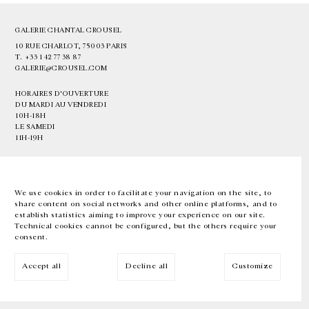
GALERIE CHANTAL CROUSEL
10 RUE CHARLOT, 75003 PARIS
T.
+33 1 42 77 38 87
GALERIE@CROUSEL.COM
HORAIRES D'OUVERTURE
DU MARDI AU VENDREDI
10H-18H
LE SAMEDI
11H-19H
LES ESPACES DE LA GALERIE SERONT FERMÉS À PARTIR DU 23 JUILLET
JUSQU'AU 4 SEPTEMBRE INCLUS
We use cookies in order to facilitate your navigation on the site, to
share content on social networks and other online platforms, and to
Facebook
Instagram
EN
FR
中文
establish statistics aiming to improve your experience on our site.
Technical cookies cannot be configured, but the others require your
consent.
Inscrivez-vous à notre newsletter
Accept all
Decline all
Customize
© Galerie Chantal Crousel 2026
Mentions légales
Cookies