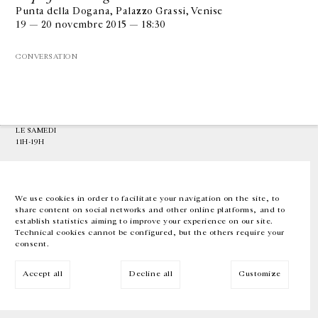
Punta della Dogana, Palazzo Grassi, Venise
19 — 20 novembre 2015 — 18:30
GALERIE CHANTAL CROUSEL
10 RUE CHARLOT, 75003 PARIS
CONVERSATION
T.
+33 1 42 77 38 87
GALERIE@CROUSEL.COM
HORAIRES D'OUVERTURE
DU MARDI AU VENDREDI
10H-18H
LE SAMEDI
11H-19H
LES ESPACES DE LA GALERIE SERONT FERMÉS À PARTIR DU 23 JUILLET
JUSQU'AU 4 SEPTEMBRE INCLUS
We use cookies in order to facilitate your navigation on the site, to
share content on social networks and other online platforms, and to
Facebook
Instagram
EN
FR
中文
establish statistics aiming to improve your experience on our site.
Technical cookies cannot be configured, but the others require your
consent.
Inscrivez-vous à notre newsletter
Accept all
Decline all
Customize
© Galerie Chantal Crousel 2026
Mentions légales
Cookies