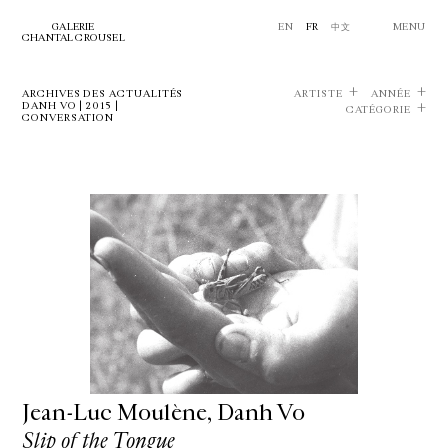
GALERIE
EN
FR
中文
MENU
CHANTAL CROUSEL
ARCHIVES DES ACTUALITÉS
ARTISTE
ANNÉE
DANH VO | 2015 |
CATÉGORIE
CONVERSATION
Jean-Luc Moulène, Danh Vo
Slip of the Tongue