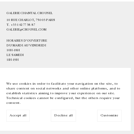
GALERIE CHANTAL CROUSEL
10 RUE CHARLOT, 75003 PARIS
T.
+33 1 42 77 38 87
GALERIE@CROUSEL.COM
HORAIRES D'OUVERTURE
DU MARDI AU VENDREDI
10H-18H
LE SAMEDI
11H-19H
LES ESPACES DE LA GALERIE SERONT FERMÉS À PARTIR DU 23 JUILLET
JUSQU'AU 4 SEPTEMBRE INCLUS
We use cookies in order to facilitate your navigation on the site, to
share content on social networks and other online platforms, and to
Facebook
Instagram
EN
FR
中文
establish statistics aiming to improve your experience on our site.
Technical cookies cannot be configured, but the others require your
consent.
Inscrivez-vous à notre newsletter
Accept all
Decline all
Customize
© Galerie Chantal Crousel 2026
Mentions légales
Cookies