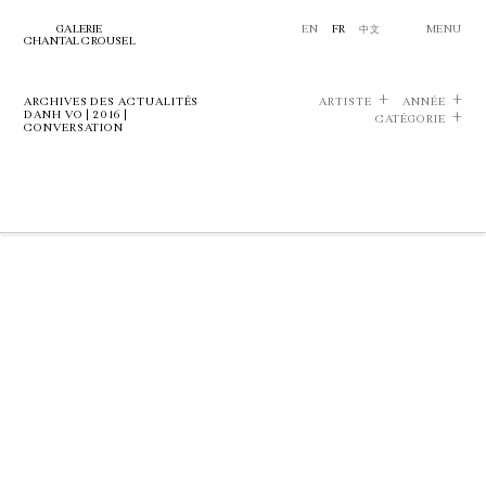
GALERIE
EN
FR
中文
MENU
CHANTAL CROUSEL
ARCHIVES DES ACTUALITÉS
ARTISTE
ANNÉE
DANH VO | 2016 |
CATÉGORIE
CONVERSATION