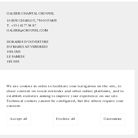
GALERIE CHANTAL CROUSEL
10 RUE CHARLOT, 75003 PARIS
T.
+33 1 42 77 38 87
GALERIE@CROUSEL.COM
HORAIRES D'OUVERTURE
DU MARDI AU VENDREDI
10H-18H
LE SAMEDI
11H-19H
LES ESPACES DE LA GALERIE SERONT FERMÉS À PARTIR DU 23 JUILLET
JUSQU'AU 4 SEPTEMBRE INCLUS
We use cookies in order to facilitate your navigation on the site, to
share content on social networks and other online platforms, and to
Facebook
Instagram
EN
FR
中文
establish statistics aiming to improve your experience on our site.
Technical cookies cannot be configured, but the others require your
consent.
Inscrivez-vous à notre newsletter
Accept all
Decline all
Customize
© Galerie Chantal Crousel 2026
Mentions légales
Cookies