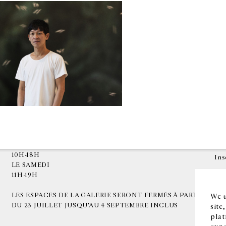
HORAIRES D'OUVERTURE
EN
DU MARDI AU VENDREDI
10H-18H
Ins
LE SAMEDI
11H-19H
LES ESPACES DE LA GALERIE SERONT FERMÉS À PARTIR
We u
DU 23 JUILLET JUSQU'AU 4 SEPTEMBRE INCLUS
site
plat