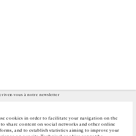
Facebook
Instagram
FR
中文
crivez-vous à notre newsletter
se cookies in order to facilitate your navigation on the
, to share content on social networks and other online
forms, and to establish statistics aiming to improve your