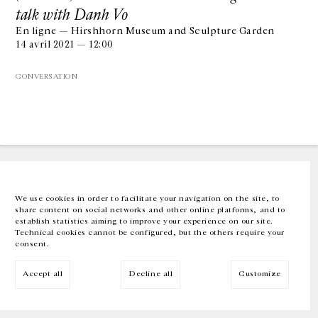
talk with Danh Vo
En ligne — Hirshhorn Museum and Sculpture Garden
GALERIE CHANTAL CROUSEL
14 avril 2021 — 12:00
10 RUE CHARLOT, 75003 PARIS
T.
+33 1 42 77 38 87
GALERIE@CROUSEL.COM
CONVERSATION
HORAIRES D'OUVERTURE
DU MARDI AU VENDREDI
10H-18H
LE SAMEDI
11H-19H
LES ESPACES DE LA GALERIE SERONT FERMÉS À PARTIR DU 23 JUILLET
JUSQU'AU 4 SEPTEMBRE INCLUS
We use cookies in order to facilitate your navigation on the site, to
share content on social networks and other online platforms, and to
Facebook
Instagram
EN
FR
中文
establish statistics aiming to improve your experience on our site.
Technical cookies cannot be configured, but the others require your
consent.
Inscrivez-vous à notre newsletter
Accept all
Decline all
Customize
© Galerie Chantal Crousel 2026
Mentions légales
Cookies