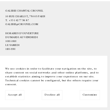
GALERIE CHANTAL CROUSEL
10 RUE CHARLOT, 75003 PARIS
T.
+33 1 42 77 38 87
GALERIE@CROUSEL.COM
HORAIRES D'OUVERTURE
DU MARDI AU VENDREDI
10H-18H
LE SAMEDI
11H-19H
LES ESPACES DE LA GALERIE SERONT FERMÉS À PARTIR DU 23 JUILLET
JUSQU'AU 4 SEPTEMBRE INCLUS
We use cookies in order to facilitate your navigation on the site, to
share content on social networks and other online platforms, and to
Facebook
Instagram
EN
FR
中文
establish statistics aiming to improve your experience on our site.
Technical cookies cannot be configured, but the others require your
consent.
Inscrivez-vous à notre newsletter
Accept all
Decline all
Customize
© Galerie Chantal Crousel 2026
Mentions légales
Cookies