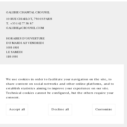
GALERIE CHANTAL CROUSEL
10 RUE CHARLOT, 75003 PARIS
T.
+33 1 42 77 38 87
GALERIE@CROUSEL.COM
HORAIRES D'OUVERTURE
DU MARDI AU VENDREDI
10H-18H
LE SAMEDI
11H-19H
LES ESPACES DE LA GALERIE SERONT FERMÉS À PARTIR DU 23 JUILLET
JUSQU'AU 4 SEPTEMBRE INCLUS
We use cookies in order to facilitate your navigation on the site, to
share content on social networks and other online platforms, and to
Facebook
Instagram
EN
FR
中文
establish statistics aiming to improve your experience on our site.
Technical cookies cannot be configured, but the others require your
consent.
Inscrivez-vous à notre newsletter
Accept all
Decline all
Customize
© Galerie Chantal Crousel 2026
Mentions légales
Cookies