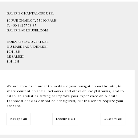
GALERIE CHANTAL CROUSEL
10 RUE CHARLOT, 75003 PARIS
T.
+33 1 42 77 38 87
GALERIE@CROUSEL.COM
HORAIRES D'OUVERTURE
DU MARDI AU VENDREDI
10H-18H
LE SAMEDI
11H-19H
LES ESPACES DE LA GALERIE SERONT FERMÉS À PARTIR DU 23 JUILLET
JUSQU'AU 4 SEPTEMBRE INCLUS
We use cookies in order to facilitate your navigation on the site, to
share content on social networks and other online platforms, and to
Facebook
Instagram
EN
FR
中文
establish statistics aiming to improve your experience on our site.
Technical cookies cannot be configured, but the others require your
consent.
Inscrivez-vous à notre newsletter
Accept all
Decline all
Customize
© Galerie Chantal Crousel 2026
Mentions légales
Cookies