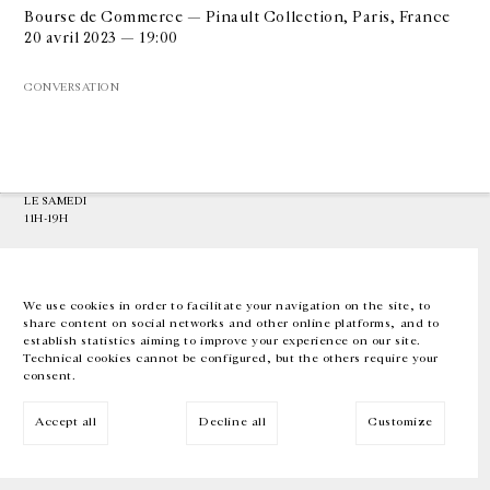
Bourse de Commerce — Pinault Collection, Paris, France
20 avril 2023 — 19:00
GALERIE CHANTAL CROUSEL
10 RUE CHARLOT, 75003 PARIS
CONVERSATION
T.
+33 1 42 77 38 87
GALERIE@CROUSEL.COM
HORAIRES D'OUVERTURE
DU MARDI AU VENDREDI
10H-18H
LE SAMEDI
11H-19H
LES ESPACES DE LA GALERIE SERONT FERMÉS À PARTIR DU 23 JUILLET
JUSQU'AU 4 SEPTEMBRE INCLUS
We use cookies in order to facilitate your navigation on the site, to
share content on social networks and other online platforms, and to
Facebook
Instagram
EN
FR
中文
establish statistics aiming to improve your experience on our site.
Technical cookies cannot be configured, but the others require your
consent.
Inscrivez-vous à notre newsletter
Accept all
Decline all
Customize
© Galerie Chantal Crousel 2026
Mentions légales
Cookies