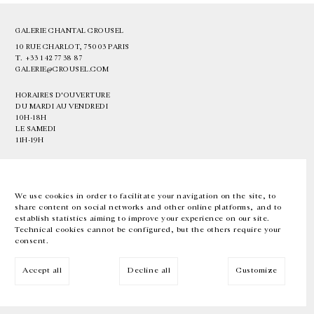
GALERIE CHANTAL CROUSEL
10 RUE CHARLOT, 75003 PARIS
T.
+33 1 42 77 38 87
GALERIE@CROUSEL.COM
HORAIRES D'OUVERTURE
DU MARDI AU VENDREDI
10H-18H
LE SAMEDI
11H-19H
LES ESPACES DE LA GALERIE SERONT FERMÉS À PARTIR DU 23 JUILLET
JUSQU'AU 4 SEPTEMBRE INCLUS
We use cookies in order to facilitate your navigation on the site, to
share content on social networks and other online platforms, and to
Facebook
Instagram
EN
FR
中文
establish statistics aiming to improve your experience on our site.
Technical cookies cannot be configured, but the others require your
consent.
Inscrivez-vous à notre newsletter
Accept all
Decline all
Customize
© Galerie Chantal Crousel 2026
Mentions légales
Cookies