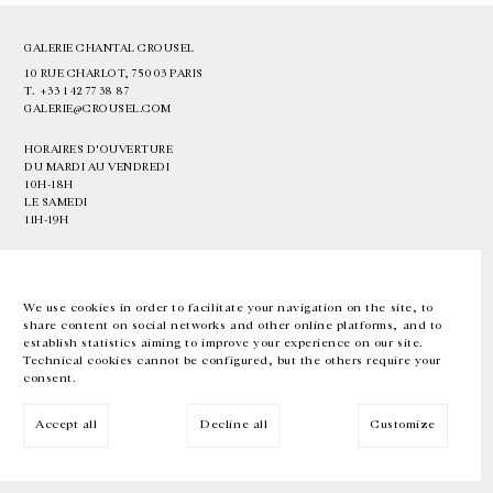
GALERIE CHANTAL CROUSEL
10 RUE CHARLOT, 75003 PARIS
T.
+33 1 42 77 38 87
GALERIE@CROUSEL.COM
HORAIRES D'OUVERTURE
DU MARDI AU VENDREDI
10H-18H
LE SAMEDI
11H-19H
LES ESPACES DE LA GALERIE SERONT FERMÉS À PARTIR DU 23 JUILLET
JUSQU'AU 4 SEPTEMBRE INCLUS
We use cookies in order to facilitate your navigation on the site, to
share content on social networks and other online platforms, and to
Facebook
Instagram
EN
FR
中文
establish statistics aiming to improve your experience on our site.
Technical cookies cannot be configured, but the others require your
consent.
Inscrivez-vous à notre newsletter
Accept all
Decline all
Customize
© Galerie Chantal Crousel 2026
Mentions légales
Cookies