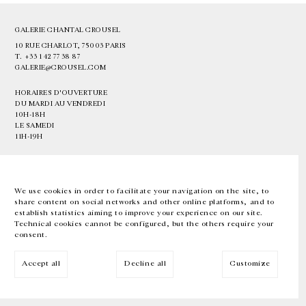
GALERIE CHANTAL CROUSEL
10 RUE CHARLOT, 75003 PARIS
T.
+33 1 42 77 38 87
GALERIE@CROUSEL.COM
HORAIRES D'OUVERTURE
DU MARDI AU VENDREDI
10H-18H
LE SAMEDI
11H-19H
LES ESPACES DE LA GALERIE SERONT FERMÉS À PARTIR DU 23 JUILLET
JUSQU'AU 4 SEPTEMBRE INCLUS
We use cookies in order to facilitate your navigation on the site, to
share content on social networks and other online platforms, and to
Facebook
Instagram
EN
FR
中文
establish statistics aiming to improve your experience on our site.
Technical cookies cannot be configured, but the others require your
consent.
Inscrivez-vous à notre newsletter
Accept all
Decline all
Customize
© Galerie Chantal Crousel 2026
Mentions légales
Cookies