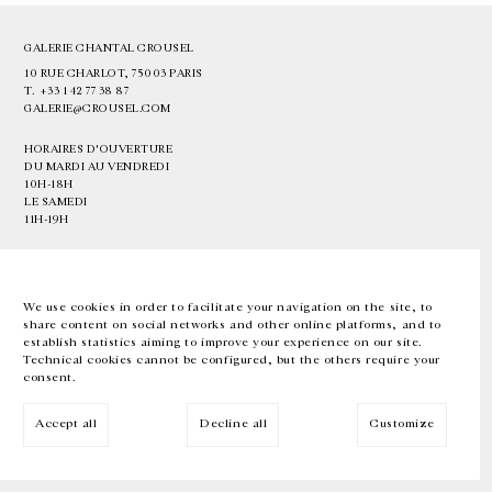
GALERIE CHANTAL CROUSEL
10 RUE CHARLOT, 75003 PARIS
T.
+33 1 42 77 38 87
GALERIE@CROUSEL.COM
HORAIRES D'OUVERTURE
DU MARDI AU VENDREDI
10H-18H
LE SAMEDI
11H-19H
LES ESPACES DE LA GALERIE SERONT FERMÉS À PARTIR DU 23 JUILLET
JUSQU'AU 4 SEPTEMBRE INCLUS
We use cookies in order to facilitate your navigation on the site, to
share content on social networks and other online platforms, and to
Facebook
Instagram
EN
FR
中文
establish statistics aiming to improve your experience on our site.
Technical cookies cannot be configured, but the others require your
consent.
Inscrivez-vous à notre newsletter
Accept all
Decline all
Customize
© Galerie Chantal Crousel 2026
Mentions légales
Cookies