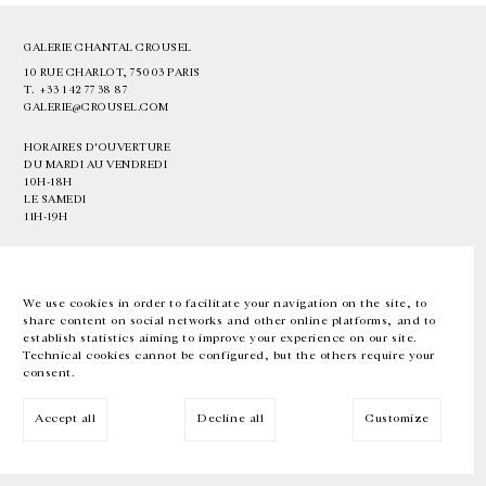
GALERIE CHANTAL CROUSEL
10 RUE CHARLOT, 75003 PARIS
T.
+33 1 42 77 38 87
GALERIE@CROUSEL.COM
HORAIRES D'OUVERTURE
DU MARDI AU VENDREDI
10H-18H
LE SAMEDI
11H-19H
LES ESPACES DE LA GALERIE SERONT FERMÉS À PARTIR DU 23 JUILLET
JUSQU'AU 4 SEPTEMBRE INCLUS
We use cookies in order to facilitate your navigation on the site, to
share content on social networks and other online platforms, and to
Facebook
Instagram
EN
FR
中文
establish statistics aiming to improve your experience on our site.
Technical cookies cannot be configured, but the others require your
consent.
Inscrivez-vous à notre newsletter
Accept all
Decline all
Customize
© Galerie Chantal Crousel 2026
Mentions légales
Cookies