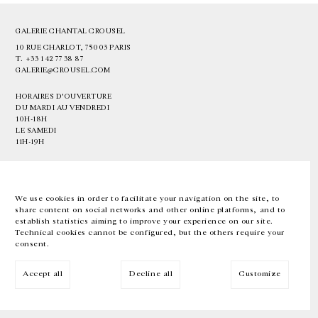
GALERIE CHANTAL CROUSEL
10 RUE CHARLOT, 75003 PARIS
T.
+33 1 42 77 38 87
GALERIE@CROUSEL.COM
HORAIRES D'OUVERTURE
DU MARDI AU VENDREDI
10H-18H
LE SAMEDI
11H-19H
LES ESPACES DE LA GALERIE SERONT FERMÉS À PARTIR DU 23 JUILLET
JUSQU'AU 4 SEPTEMBRE INCLUS
We use cookies in order to facilitate your navigation on the site, to
share content on social networks and other online platforms, and to
Facebook
Instagram
EN
FR
中文
establish statistics aiming to improve your experience on our site.
Technical cookies cannot be configured, but the others require your
consent.
Inscrivez-vous à notre newsletter
Accept all
Decline all
Customize
© Galerie Chantal Crousel 2026
Mentions légales
Cookies