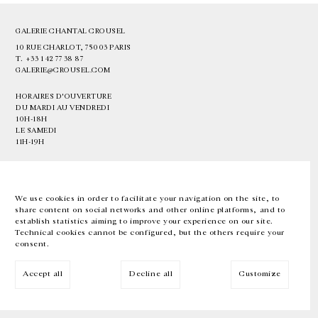
GALERIE CHANTAL CROUSEL
10 RUE CHARLOT, 75003 PARIS
T.
+33 1 42 77 38 87
GALERIE@CROUSEL.COM
HORAIRES D'OUVERTURE
DU MARDI AU VENDREDI
10H-18H
LE SAMEDI
11H-19H
LES ESPACES DE LA GALERIE SERONT FERMÉS À PARTIR DU 23 JUILLET
JUSQU'AU 4 SEPTEMBRE INCLUS
We use cookies in order to facilitate your navigation on the site, to
share content on social networks and other online platforms, and to
Facebook
Instagram
EN
FR
中文
establish statistics aiming to improve your experience on our site.
Technical cookies cannot be configured, but the others require your
consent.
Inscrivez-vous à notre newsletter
Accept all
Decline all
Customize
© Galerie Chantal Crousel 2026
Mentions légales
Cookies