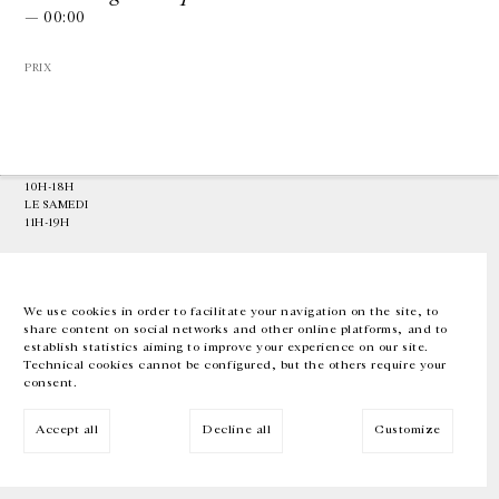
— 00:00
GALERIE CHANTAL CROUSEL
PRIX
10 RUE CHARLOT, 75003 PARIS
T.
+33 1 42 77 38 87
GALERIE@CROUSEL.COM
HORAIRES D'OUVERTURE
DU MARDI AU VENDREDI
10H-18H
LE SAMEDI
11H-19H
LES ESPACES DE LA GALERIE SERONT FERMÉS À PARTIR DU 23 JUILLET
JUSQU'AU 4 SEPTEMBRE INCLUS
We use cookies in order to facilitate your navigation on the site, to
share content on social networks and other online platforms, and to
Facebook
Instagram
EN
FR
中文
establish statistics aiming to improve your experience on our site.
Technical cookies cannot be configured, but the others require your
consent.
Inscrivez-vous à notre newsletter
Accept all
Decline all
Customize
© Galerie Chantal Crousel 2026
Mentions légales
Cookies