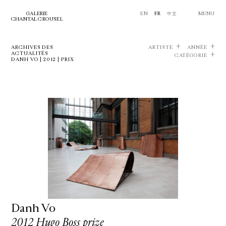
GALERIE
EN
FR
中文
MENU
CHANTAL CROUSEL
ARCHIVES DES
ARTISTE
ANNÉE
ACTUALITÉS
CATÉGORIE
DANH VO | 2012 | PRIX
Danh Vo
2012 Hugo Boss prize