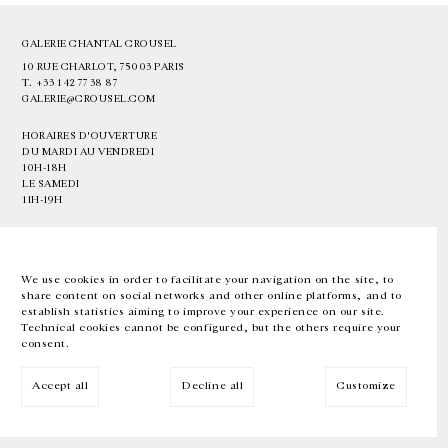
GALERIE CHANTAL CROUSEL
10 RUE CHARLOT, 75003 PARIS
T.
+33 1 42 77 38 87
GALERIE@CROUSEL.COM
HORAIRES D'OUVERTURE
DU MARDI AU VENDREDI
10H-18H
LE SAMEDI
11H-19H
LES ESPACES DE LA GALERIE SERONT FERMÉS À PARTIR DU 23 JUILLET
JUSQU'AU 4 SEPTEMBRE INCLUS
We use cookies in order to facilitate your navigation on the site, to
share content on social networks and other online platforms, and to
Facebook
Instagram
EN
FR
中文
establish statistics aiming to improve your experience on our site.
Technical cookies cannot be configured, but the others require your
consent.
Inscrivez-vous à notre newsletter
Accept all
Decline all
Customize
© Galerie Chantal Crousel 2026
Mentions légales
Cookies