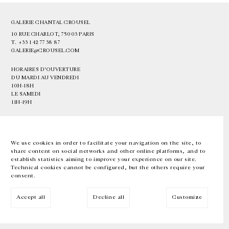
GALERIE CHANTAL CROUSEL
10 RUE CHARLOT, 75003 PARIS
T.
+33 1 42 77 38 87
GALERIE@CROUSEL.COM
HORAIRES D'OUVERTURE
DU MARDI AU VENDREDI
10H-18H
LE SAMEDI
11H-19H
LES ESPACES DE LA GALERIE SERONT FERMÉS À PARTIR DU 23 JUILLET
JUSQU'AU 4 SEPTEMBRE INCLUS
We use cookies in order to facilitate your navigation on the site, to
share content on social networks and other online platforms, and to
Facebook
Instagram
EN
FR
中文
establish statistics aiming to improve your experience on our site.
Technical cookies cannot be configured, but the others require your
consent.
Inscrivez-vous à notre newsletter
Accept all
Decline all
Customize
© Galerie Chantal Crousel 2026
Mentions légales
Cookies