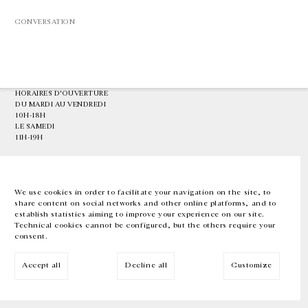
CONVERSATION
GALERIE CHANTAL CROUSEL
10 RUE CHARLOT, 75003 PARIS
T.
+33 1 42 77 38 87
GALERIE@CROUSEL.COM
HORAIRES D'OUVERTURE
DU MARDI AU VENDREDI
10H-18H
LE SAMEDI
11H-19H
LES ESPACES DE LA GALERIE SERONT FERMÉS À PARTIR DU 23 JUILLET
JUSQU'AU 4 SEPTEMBRE INCLUS
We use cookies in order to facilitate your navigation on the site, to
share content on social networks and other online platforms, and to
Facebook
Instagram
EN
FR
中文
establish statistics aiming to improve your experience on our site.
Technical cookies cannot be configured, but the others require your
consent.
Inscrivez-vous à notre newsletter
Accept all
Decline all
Customize
© Galerie Chantal Crousel 2026
Mentions légales
Cookies