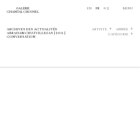
GALERIE
EN
FR
中文
MENU
CHANTAL CROUSEL
ARCHIVES DES ACTUALITÉS
ARTISTE
ANNÉE
ABRAHAM CRUZVILLEGAS | 2011 |
CATÉGORIE
CONVERSATION