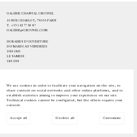
GALERIE CHANTAL CROUSEL
10 RUE CHARLOT, 75003 PARIS
T.
+33 1 42 77 38 87
GALERIE@CROUSEL.COM
HORAIRES D'OUVERTURE
DU MARDI AU VENDREDI
10H-18H
LE SAMEDI
11H-19H
LES ESPACES DE LA GALERIE SERONT FERMÉS À PARTIR DU 23 JUILLET
JUSQU'AU 4 SEPTEMBRE INCLUS
We use cookies in order to facilitate your navigation on the site, to
share content on social networks and other online platforms, and to
Facebook
Instagram
EN
FR
中文
establish statistics aiming to improve your experience on our site.
Technical cookies cannot be configured, but the others require your
consent.
Inscrivez-vous à notre newsletter
Accept all
Decline all
Customize
© Galerie Chantal Crousel 2026
Mentions légales
Cookies