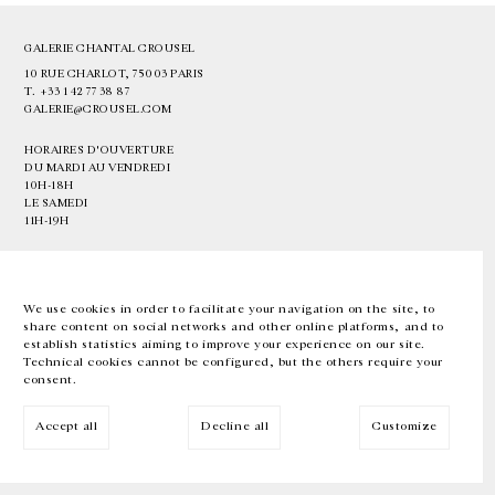
GALERIE CHANTAL CROUSEL
10 RUE CHARLOT, 75003 PARIS
T.
+33 1 42 77 38 87
GALERIE@CROUSEL.COM
HORAIRES D'OUVERTURE
DU MARDI AU VENDREDI
10H-18H
LE SAMEDI
11H-19H
LES ESPACES DE LA GALERIE SERONT FERMÉS À PARTIR DU 23 JUILLET
JUSQU'AU 4 SEPTEMBRE INCLUS
We use cookies in order to facilitate your navigation on the site, to
share content on social networks and other online platforms, and to
Facebook
Instagram
EN
FR
中文
establish statistics aiming to improve your experience on our site.
Technical cookies cannot be configured, but the others require your
consent.
Inscrivez-vous à notre newsletter
Accept all
Decline all
Customize
© Galerie Chantal Crousel 2026
Mentions légales
Cookies