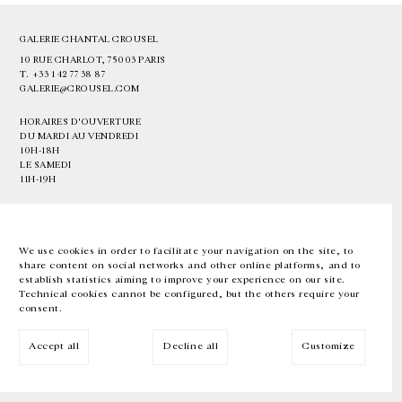
GALERIE CHANTAL CROUSEL
10 RUE CHARLOT, 75003 PARIS
T.
+33 1 42 77 38 87
GALERIE@CROUSEL.COM
HORAIRES D'OUVERTURE
DU MARDI AU VENDREDI
10H-18H
LE SAMEDI
11H-19H
LES ESPACES DE LA GALERIE SERONT FERMÉS À PARTIR DU 23 JUILLET
JUSQU'AU 4 SEPTEMBRE INCLUS
We use cookies in order to facilitate your navigation on the site, to
share content on social networks and other online platforms, and to
Facebook
Instagram
EN
FR
中文
establish statistics aiming to improve your experience on our site.
Technical cookies cannot be configured, but the others require your
consent.
Inscrivez-vous à notre newsletter
Accept all
Decline all
Customize
© Galerie Chantal Crousel 2026
Mentions légales
Cookies