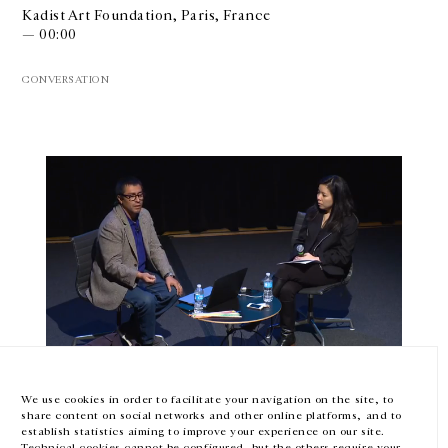
Kadist Art Foundation, Paris, France
— 00:00
CONVERSATION
GALERIE CHANTAL CROUSEL
10 RUE CHARLOT, 75003 PARIS
T.
+33 1 42 77 38 87
GALERIE@CROUSEL.COM
HORAIRES D'OUVERTURE
DU MARDI AU VENDREDI
10H-18H
LE SAMEDI
11H-19H
LES ESPACES DE LA GALERIE SERONT FERMÉS À PARTIR DU 23 JUILLET
Abraham Cruzvillegas
JUSQU'AU 4 SEPTEMBRE INCLUS
Conversation avec Clara Kim
We use cookies in order to facilitate your navigation on the site, to
share content on social networks and other online platforms, and to
— 00:00
Facebook
Instagram
EN
FR
中文
establish statistics aiming to improve your experience on our site.
Technical cookies cannot be configured, but the others require your