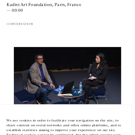
Kadist Art Foundation, Paris, France
— 00:00
CONVERSATION
GALERIE CHANTAL CROUSEL
10 RUE CHARLOT, 75003 PARIS
T.
+33 1 42 77 38 87
GALERIE@CROUSEL.COM
HORAIRES D'OUVERTURE
DU MARDI AU VENDREDI
10H-18H
LE SAMEDI
11H-19H
LES ESPACES DE LA GALERIE SERONT FERMÉS À PARTIR DU 23 JUILLET
Abraham Cruzvillegas
JUSQU'AU 4 SEPTEMBRE INCLUS
Conversation avec Clara Kim
We use cookies in order to facilitate your navigation on the site, to
share content on social networks and other online platforms, and to
— 00:00
Facebook
Instagram
EN
FR
中文
establish statistics aiming to improve your experience on our site.
Technical cookies cannot be configured, but the others require your