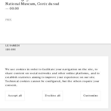
National Museum, Corée du sud
— 00:00
GALERIE CHANTAL CROUSEL
10 RUE CHARLOT, 75003 PARIS
PRIX
T.
+33 1 42 77 38 87
GALERIE@CROUSEL.COM
HORAIRES D'OUVERTURE
DU MARDI AU VENDREDI
10H-18H
LE SAMEDI
11H-19H
LES ESPACES DE LA GALERIE SERONT FERMÉS À PARTIR DU 23 JUILLET
JUSQU'AU 4 SEPTEMBRE INCLUS
We use cookies in order to facilitate your navigation on the site, to
share content on social networks and other online platforms, and to
Facebook
Instagram
EN
FR
中文
establish statistics aiming to improve your experience on our site.
Technical cookies cannot be configured, but the others require your
consent.
Inscrivez-vous à notre newsletter
Accept all
Decline all
Customize
© Galerie Chantal Crousel 2026
Mentions légales
Cookies