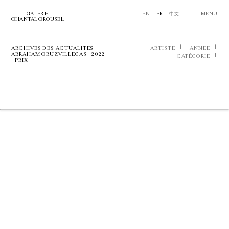
GALERIE
EN
FR
中文
MENU
CHANTAL CROUSEL
ARCHIVES DES ACTUALITÉS
ARTISTE
ANNÉE
ABRAHAM CRUZVILLEGAS | 2022
CATÉGORIE
| PRIX