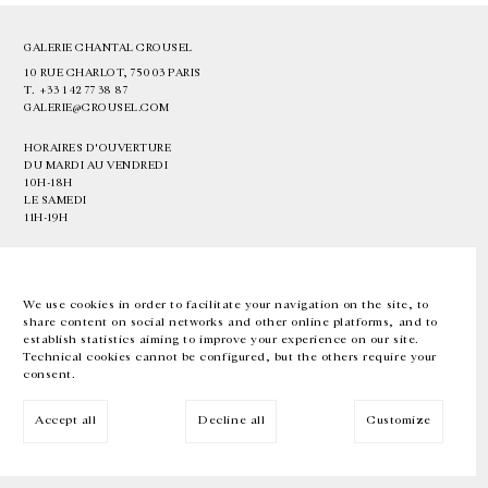
GALERIE CHANTAL CROUSEL
10 RUE CHARLOT, 75003 PARIS
T.
+33 1 42 77 38 87
GALERIE@CROUSEL.COM
HORAIRES D'OUVERTURE
DU MARDI AU VENDREDI
10H-18H
LE SAMEDI
11H-19H
LES ESPACES DE LA GALERIE SERONT FERMÉS À PARTIR DU 23 JUILLET
JUSQU'AU 4 SEPTEMBRE INCLUS
We use cookies in order to facilitate your navigation on the site, to
share content on social networks and other online platforms, and to
Facebook
Instagram
EN
FR
中文
establish statistics aiming to improve your experience on our site.
Technical cookies cannot be configured, but the others require your
consent.
Inscrivez-vous à notre newsletter
Accept all
Decline all
Customize
© Galerie Chantal Crousel 2026
Mentions légales
Cookies