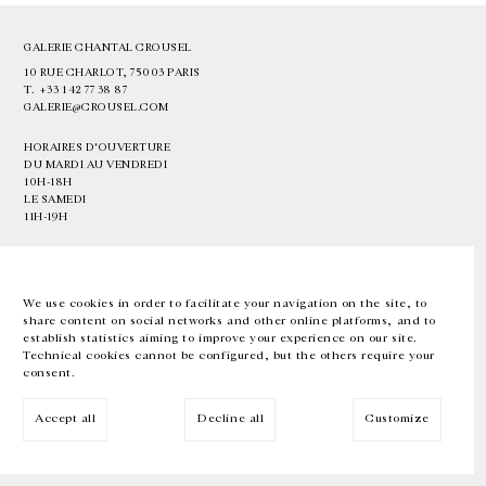
GALERIE CHANTAL CROUSEL
10 RUE CHARLOT, 75003 PARIS
T.
+33 1 42 77 38 87
GALERIE@CROUSEL.COM
HORAIRES D'OUVERTURE
DU MARDI AU VENDREDI
10H-18H
LE SAMEDI
11H-19H
LES ESPACES DE LA GALERIE SERONT FERMÉS À PARTIR DU 23 JUILLET
JUSQU'AU 4 SEPTEMBRE INCLUS
We use cookies in order to facilitate your navigation on the site, to
share content on social networks and other online platforms, and to
Facebook
Instagram
EN
FR
中文
establish statistics aiming to improve your experience on our site.
Technical cookies cannot be configured, but the others require your
consent.
Inscrivez-vous à notre newsletter
Accept all
Decline all
Customize
© Galerie Chantal Crousel 2026
Mentions légales
Cookies