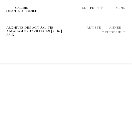
GALERIE
EN
FR
中文
MENU
CHANTAL CROUSEL
ARCHIVES DES ACTUALITÉS
ARTISTE
ANNÉE
ABRAHAM CRUZVILLEGAS | 2016 |
CATÉGORIE
PRIX