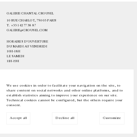
GALERIE CHANTAL CROUSEL
10 RUE CHARLOT, 75003 PARIS
T.
+33 1 42 77 38 87
GALERIE@CROUSEL.COM
HORAIRES D'OUVERTURE
DU MARDI AU VENDREDI
10H-18H
LE SAMEDI
11H-19H
LES ESPACES DE LA GALERIE SERONT FERMÉS À PARTIR DU 23 JUILLET
JUSQU'AU 4 SEPTEMBRE INCLUS
We use cookies in order to facilitate your navigation on the site, to
share content on social networks and other online platforms, and to
Facebook
Instagram
EN
FR
中文
establish statistics aiming to improve your experience on our site.
Technical cookies cannot be configured, but the others require your
consent.
Inscrivez-vous à notre newsletter
Accept all
Decline all
Customize
© Galerie Chantal Crousel 2026
Mentions légales
Cookies