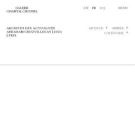
GALERIE
EN
FR
中文
MENU
CHANTAL CROUSEL
ARCHIVES DES ACTUALITÉS
ARTISTE
ANNÉE
ABRAHAM CRUZVILLEGAS | 2024
CATÉGORIE
| PRIX