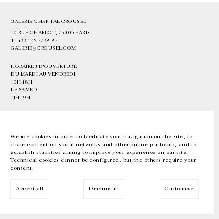
GALERIE CHANTAL CROUSEL
10 RUE CHARLOT, 75003 PARIS
T.
+33 1 42 77 38 87
GALERIE@CROUSEL.COM
HORAIRES D'OUVERTURE
DU MARDI AU VENDREDI
10H-18H
LE SAMEDI
11H-19H
LES ESPACES DE LA GALERIE SERONT FERMÉS À PARTIR DU 23 JUILLET
JUSQU'AU 4 SEPTEMBRE INCLUS
We use cookies in order to facilitate your navigation on the site, to
share content on social networks and other online platforms, and to
Facebook
Instagram
EN
FR
中文
establish statistics aiming to improve your experience on our site.
Technical cookies cannot be configured, but the others require your
consent.
Inscrivez-vous à notre newsletter
Accept all
Decline all
Customize
© Galerie Chantal Crousel 2026
Mentions légales
Cookies