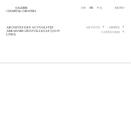
GALERIE
EN
FR
中文
MENU
CHANTAL CROUSEL
ARCHIVES DES ACTUALITÉS
ARTISTE
ANNÉE
ABRAHAM CRUZVILLEGAS | 2015
CATÉGORIE
| PRIX