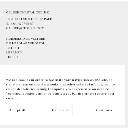
GALERIE CHANTAL CROUSEL
10 RUE CHARLOT, 75003 PARIS
T.
+33 1 42 77 38 87
GALERIE@CROUSEL.COM
HORAIRES D'OUVERTURE
DU MARDI AU VENDREDI
10H-18H
LE SAMEDI
11H-19H
LES ESPACES DE LA GALERIE SERONT FERMÉS À PARTIR DU 23 JUILLET
JUSQU'AU 4 SEPTEMBRE INCLUS
We use cookies in order to facilitate your navigation on the site, to
share content on social networks and other online platforms, and to
Facebook
Instagram
EN
FR
中文
establish statistics aiming to improve your experience on our site.
Technical cookies cannot be configured, but the others require your
consent.
Inscrivez-vous à notre newsletter
Accept all
Decline all
Customize
© Galerie Chantal Crousel 2026
Mentions légales
Cookies