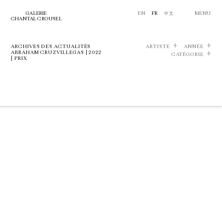
GALERIE
EN
FR
中文
MENU
CHANTAL CROUSEL
ARCHIVES DES ACTUALITÉS
ARTISTE
ANNÉE
ABRAHAM CRUZVILLEGAS | 2022
CATÉGORIE
| PRIX