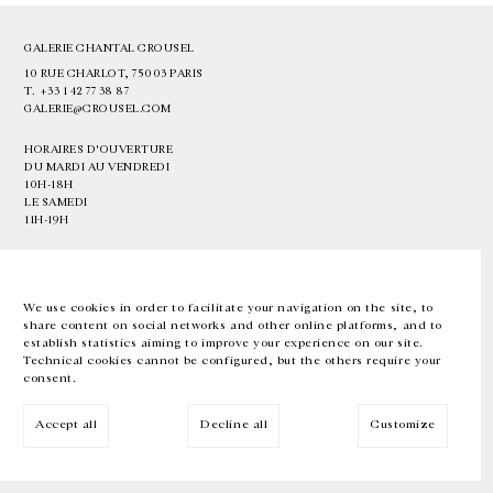
GALERIE CHANTAL CROUSEL
10 RUE CHARLOT, 75003 PARIS
T.
+33 1 42 77 38 87
GALERIE@CROUSEL.COM
HORAIRES D'OUVERTURE
DU MARDI AU VENDREDI
10H-18H
LE SAMEDI
11H-19H
LES ESPACES DE LA GALERIE SERONT FERMÉS À PARTIR DU 23 JUILLET
JUSQU'AU 4 SEPTEMBRE INCLUS
We use cookies in order to facilitate your navigation on the site, to
share content on social networks and other online platforms, and to
Facebook
Instagram
EN
FR
中文
establish statistics aiming to improve your experience on our site.
Technical cookies cannot be configured, but the others require your
consent.
Inscrivez-vous à notre newsletter
Accept all
Decline all
Customize
© Galerie Chantal Crousel 2026
Mentions légales
Cookies