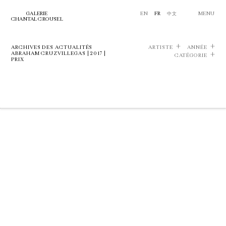
GALERIE
EN
FR
中文
MENU
CHANTAL CROUSEL
ARCHIVES DES ACTUALITÉS
ARTISTE
ANNÉE
ABRAHAM CRUZVILLEGAS | 2017 |
CATÉGORIE
PRIX