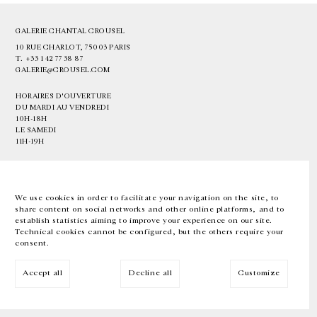
GALERIE CHANTAL CROUSEL
10 RUE CHARLOT, 75003 PARIS
T.
+33 1 42 77 38 87
GALERIE@CROUSEL.COM
HORAIRES D'OUVERTURE
DU MARDI AU VENDREDI
10H-18H
LE SAMEDI
11H-19H
LES ESPACES DE LA GALERIE SERONT FERMÉS À PARTIR DU 23 JUILLET
JUSQU'AU 4 SEPTEMBRE INCLUS
We use cookies in order to facilitate your navigation on the site, to
share content on social networks and other online platforms, and to
Facebook
Instagram
EN
FR
中文
establish statistics aiming to improve your experience on our site.
Technical cookies cannot be configured, but the others require your
consent.
Inscrivez-vous à notre newsletter
Accept all
Decline all
Customize
© Galerie Chantal Crousel 2026
Mentions légales
Cookies