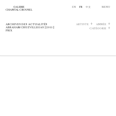
GALERIE
EN
FR
中文
MENU
CHANTAL CROUSEL
ARCHIVES DES ACTUALITÉS
ARTISTE
ANNÉE
ABRAHAM CRUZVILLEGAS | 2011 |
CATÉGORIE
PRIX