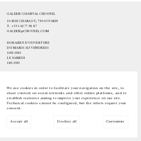
GALERIE CHANTAL CROUSEL
10 RUE CHARLOT, 75003 PARIS
T.
+33 1 42 77 38 87
GALERIE@CROUSEL.COM
HORAIRES D'OUVERTURE
DU MARDI AU VENDREDI
10H-18H
LE SAMEDI
11H-19H
LES ESPACES DE LA GALERIE SERONT FERMÉS À PARTIR DU 23 JUILLET
JUSQU'AU 4 SEPTEMBRE INCLUS
We use cookies in order to facilitate your navigation on the site, to
share content on social networks and other online platforms, and to
Facebook
Instagram
EN
FR
中文
establish statistics aiming to improve your experience on our site.
Technical cookies cannot be configured, but the others require your
consent.
Inscrivez-vous à notre newsletter
Accept all
Decline all
Customize
© Galerie Chantal Crousel 2026
Mentions légales
Cookies