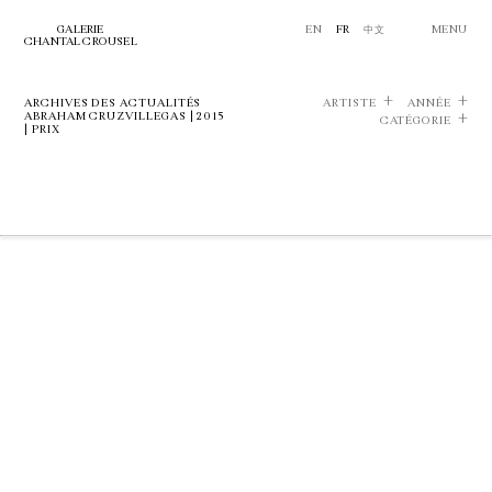
GALERIE
EN
FR
中文
MENU
CHANTAL CROUSEL
ARCHIVES DES ACTUALITÉS
ARTISTE
ANNÉE
ABRAHAM CRUZVILLEGAS | 2015
CATÉGORIE
| PRIX