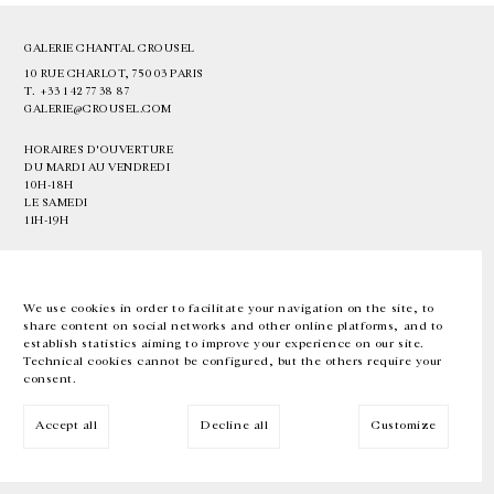
GALERIE CHANTAL CROUSEL
10 RUE CHARLOT, 75003 PARIS
T.
+33 1 42 77 38 87
GALERIE@CROUSEL.COM
HORAIRES D'OUVERTURE
DU MARDI AU VENDREDI
10H-18H
LE SAMEDI
11H-19H
LES ESPACES DE LA GALERIE SERONT FERMÉS À PARTIR DU 23 JUILLET
JUSQU'AU 4 SEPTEMBRE INCLUS
We use cookies in order to facilitate your navigation on the site, to
share content on social networks and other online platforms, and to
Facebook
Instagram
EN
FR
中文
establish statistics aiming to improve your experience on our site.
Technical cookies cannot be configured, but the others require your
consent.
Inscrivez-vous à notre newsletter
Accept all
Decline all
Customize
© Galerie Chantal Crousel 2026
Mentions légales
Cookies