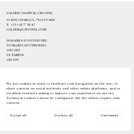
GALERIE CHANTAL CROUSEL
10 RUE CHARLOT, 75003 PARIS
T.
+33 1 42 77 38 87
GALERIE@CROUSEL.COM
HORAIRES D'OUVERTURE
DU MARDI AU VENDREDI
10H-18H
LE SAMEDI
11H-19H
LES ESPACES DE LA GALERIE SERONT FERMÉS À PARTIR DU 23 JUILLET
JUSQU'AU 4 SEPTEMBRE INCLUS
We use cookies in order to facilitate your navigation on the site, to
share content on social networks and other online platforms, and to
Facebook
Instagram
EN
FR
中文
establish statistics aiming to improve your experience on our site.
Technical cookies cannot be configured, but the others require your
consent.
Inscrivez-vous à notre newsletter
Accept all
Decline all
Customize
© Galerie Chantal Crousel 2026
Mentions légales
Cookies