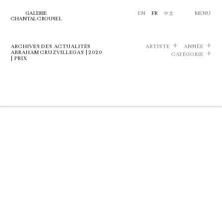
GALERIE
EN
FR
中文
MENU
CHANTAL CROUSEL
ARCHIVES DES ACTUALITÉS
ARTISTE
ANNÉE
ABRAHAM CRUZVILLEGAS | 2020
CATÉGORIE
| PRIX