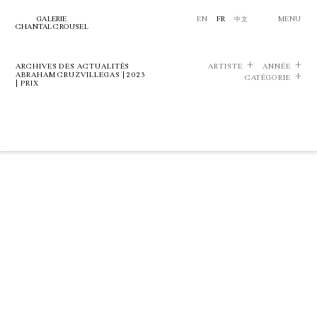
GALERIE
EN
FR
中文
MENU
CHANTAL CROUSEL
ARCHIVES DES ACTUALITÉS
ARTISTE
ANNÉE
ABRAHAM CRUZVILLEGAS | 2023
CATÉGORIE
| PRIX