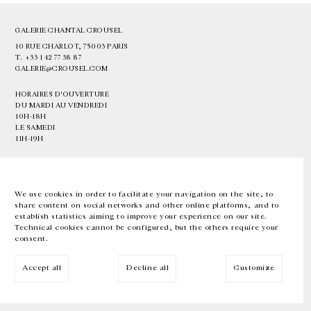
GALERIE CHANTAL CROUSEL
10 RUE CHARLOT, 75003 PARIS
T.
+33 1 42 77 38 87
GALERIE@CROUSEL.COM
HORAIRES D'OUVERTURE
DU MARDI AU VENDREDI
10H-18H
LE SAMEDI
11H-19H
LES ESPACES DE LA GALERIE SERONT FERMÉS À PARTIR DU 23 JUILLET
JUSQU'AU 4 SEPTEMBRE INCLUS
We use cookies in order to facilitate your navigation on the site, to
share content on social networks and other online platforms, and to
Facebook
Instagram
EN
FR
中文
establish statistics aiming to improve your experience on our site.
Technical cookies cannot be configured, but the others require your
consent.
Inscrivez-vous à notre newsletter
Accept all
Decline all
Customize
© Galerie Chantal Crousel 2026
Mentions légales
Cookies