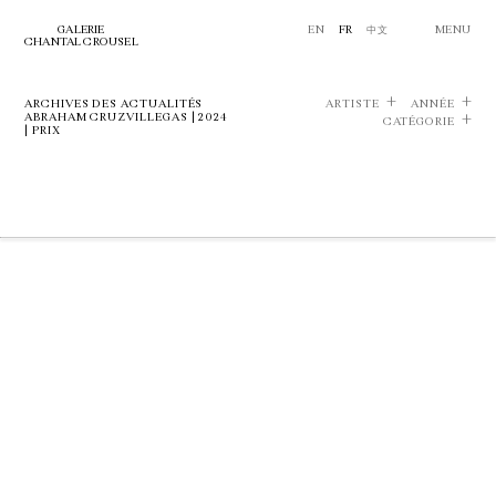
GALERIE
EN
FR
中文
MENU
CHANTAL CROUSEL
ARCHIVES DES ACTUALITÉS
ARTISTE
ANNÉE
ABRAHAM CRUZVILLEGAS | 2024
CATÉGORIE
| PRIX