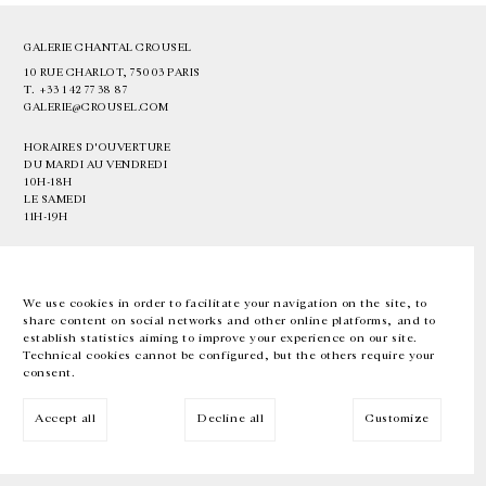
GALERIE CHANTAL CROUSEL
10 RUE CHARLOT, 75003 PARIS
T.
+33 1 42 77 38 87
GALERIE@CROUSEL.COM
HORAIRES D'OUVERTURE
DU MARDI AU VENDREDI
10H-18H
LE SAMEDI
11H-19H
LES ESPACES DE LA GALERIE SERONT FERMÉS À PARTIR DU 23 JUILLET
JUSQU'AU 4 SEPTEMBRE INCLUS
We use cookies in order to facilitate your navigation on the site, to
share content on social networks and other online platforms, and to
Facebook
Instagram
EN
FR
中文
establish statistics aiming to improve your experience on our site.
Technical cookies cannot be configured, but the others require your
consent.
Inscrivez-vous à notre newsletter
Accept all
Decline all
Customize
© Galerie Chantal Crousel 2026
Mentions légales
Cookies