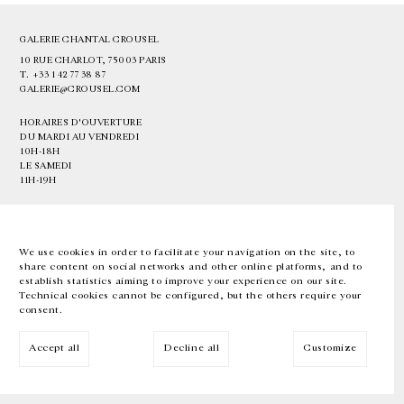
GALERIE CHANTAL CROUSEL
10 RUE CHARLOT, 75003 PARIS
T.
+33 1 42 77 38 87
GALERIE@CROUSEL.COM
HORAIRES D'OUVERTURE
DU MARDI AU VENDREDI
10H-18H
LE SAMEDI
11H-19H
LES ESPACES DE LA GALERIE SERONT FERMÉS À PARTIR DU 23 JUILLET
JUSQU'AU 4 SEPTEMBRE INCLUS
We use cookies in order to facilitate your navigation on the site, to
share content on social networks and other online platforms, and to
Facebook
Instagram
EN
FR
中文
establish statistics aiming to improve your experience on our site.
Technical cookies cannot be configured, but the others require your
consent.
Inscrivez-vous à notre newsletter
Accept all
Decline all
Customize
© Galerie Chantal Crousel 2026
Mentions légales
Cookies