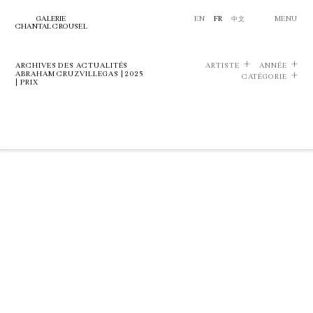
GALERIE
EN
FR
中文
MENU
CHANTAL CROUSEL
ARCHIVES DES ACTUALITÉS
ARTISTE
ANNÉE
ABRAHAM CRUZVILLEGAS | 2025
CATÉGORIE
| PRIX