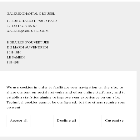
GALERIE CHANTAL CROUSEL
10 RUE CHARLOT, 75003 PARIS
T.
+33 1 42 77 38 87
GALERIE@CROUSEL.COM
HORAIRES D'OUVERTURE
DU MARDI AU VENDREDI
10H-18H
LE SAMEDI
11H-19H
LES ESPACES DE LA GALERIE SERONT FERMÉS À PARTIR DU 23 JUILLET
JUSQU'AU 4 SEPTEMBRE INCLUS
We use cookies in order to facilitate your navigation on the site, to
share content on social networks and other online platforms, and to
Facebook
Instagram
EN
FR
中文
establish statistics aiming to improve your experience on our site.
Technical cookies cannot be configured, but the others require your
consent.
Inscrivez-vous à notre newsletter
Accept all
Decline all
Customize
© Galerie Chantal Crousel 2026
Mentions légales
Cookies