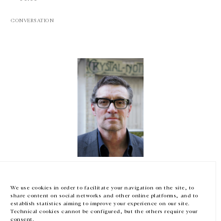
CONVERSATION
GALERIE CHANTAL CROUSEL
10 RUE CHARLOT, 75003 PARIS
T.
+33 1 42 77 38 87
GALERIE@CROUSEL.COM
HORAIRES D'OUVERTURE
DU MARDI AU VENDREDI
10H-18H
LE SAMEDI
11H-19H
Thomas Hirschhorn
LES ESPACES DE LA GALERIE SERONT FERMÉS À PARTIR DU 23 JUILLET
JUSQU'AU 4 SEPTEMBRE INCLUS
Le RenDez-Vous de Laurent Goumarre
We use cookies in order to facilitate your navigation on the site, to
Palais de Tokyo, Paris, France
share content on social networks and other online platforms, and to
— 00:00
Facebook
Instagram
EN
FR
中文
establish statistics aiming to improve your experience on our site.
Technical cookies cannot be configured, but the others require your
consent.
Inscrivez-vous à notre newsletter